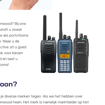
enwood? Bij ons
vindt u zowel
ie als portofoons
n. Waar u de
ctive zit u goed.
ok voor kiezen
d en laat u
oons!
ofoon?
je diverse merken tegen. Als we het hebben over
Kenwood heen. Het merk is namelijk marktleider op het