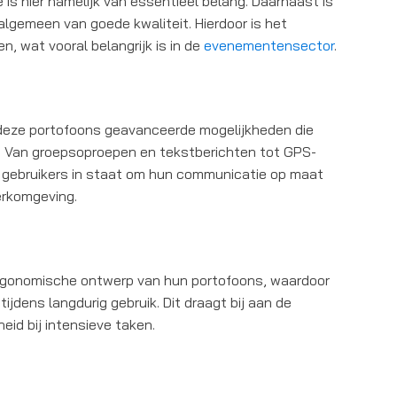
s hier namelijk van essentieel belang. Daarnaast is
lgemeen van goede kwaliteit. Hierdoor is het
, wat vooral belangrijk is in de
evenementensector
.
n deze portofoons geavanceerde mogelijkheden die
s. Van groepsoproepen en tekstberichten tot GPS-
en gebruikers in staat om hun communicatie op maat
erkomgeving.
rgonomische ontwerp van hun portofoons, waardoor
tijdens langdurig gebruik. Dit draagt bij aan de
eid bij intensieve taken.