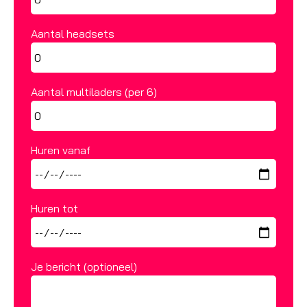
Aantal headsets
Aantal multiladers (per 6)
Huren vanaf
Huren tot
Je bericht (optioneel)