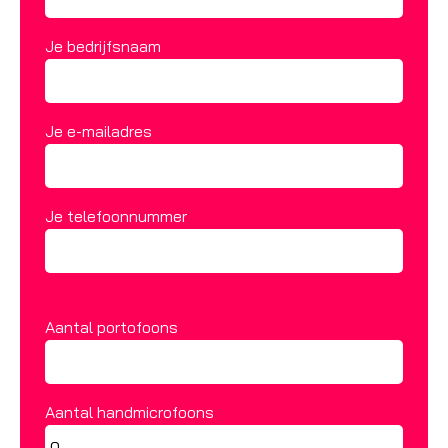
Je bedrijfsnaam
Je e-mailadres
Je telefoonnummer
Aantal portofoons
Aantal handmicrofoons