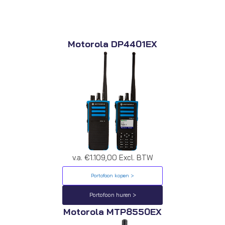
Motorola DP4401EX
v.a. €1.109,00 Excl. BTW
Portofoon kopen >
Portofoon huren >
Motorola MTP8550EX