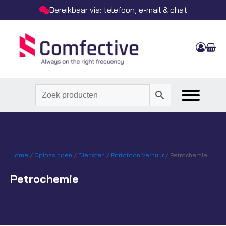
Bereikbaar via: telefoon, e-mail & chat
Home
/
Oplossingen
/
Diensten
/
Portofoon Verhuur
/ Petrochemie
Petrochemie