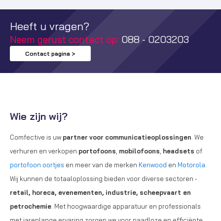
Heeft u vragen?
Neem gerust contact op:
088 - 0203203
Contact pagina >
Wie zijn wij?
Comfective is uw
partner
voor
communicatieoplossingen
. We
verhuren en verkopen
portofoons
,
mobilofoons
,
headsets
of
portofoon oortjes
en meer van de merken
Kenwood
en
Motorola
.
Wij kunnen de totaaloplossing bieden voor diverse sectoren -
retail, horeca, evenementen, industrie, scheepvaart en
petrochemie
. Met hoogwaardige apparatuur en professionals
met jarenlange ervaring zorgen we voor naadloze en efficiënte