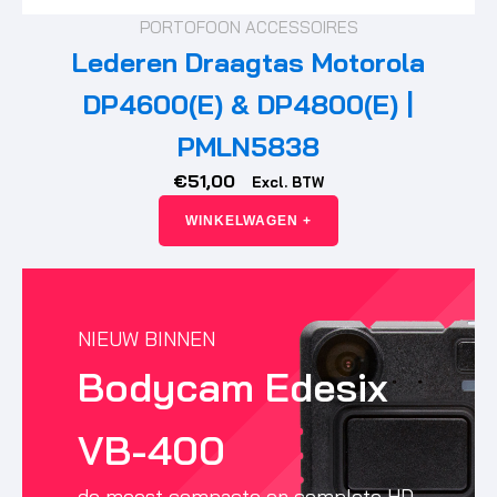
PORTOFOON ACCESSOIRES
Lederen Draagtas Motorola
DP4600(E) & DP4800(E) |
PMLN5838
€
51,00
Excl. BTW
WINKELWAGEN +
NIEUW BINNEN
Bodycam Edesix
VB-400
de meest compacte en complete HD