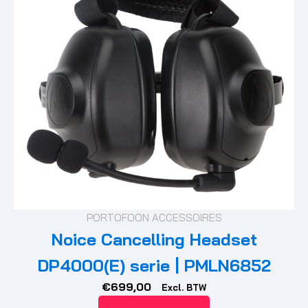
PORTOFOON ACCESSOIRES
Noice Cancelling Headset
DP4000(E) serie | PMLN6852
€
699,00
Excl. BTW