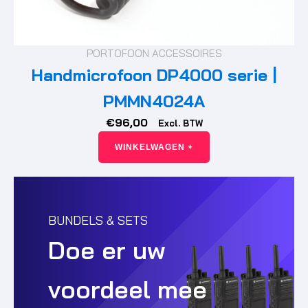
PORTOFOON ACCESSOIRES
Handmicrofoon DP4000 serie |
PMMN4024A
€
96,00
Excl. BTW
WINKELWAGEN +
BUNDELS & SETS
Doe er uw
voordeel mee