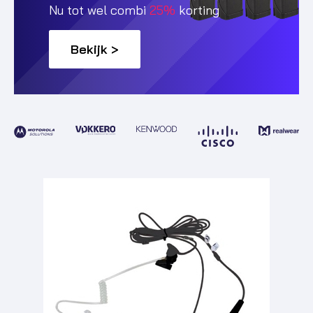
Nu tot wel combi
25%
korting
Bekijk >