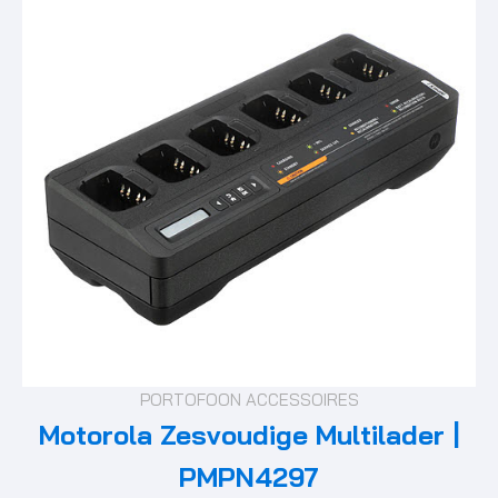
PORTOFOON ACCESSOIRES
Motorola Zesvoudige Multilader |
PMPN4297