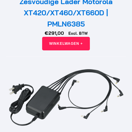
Zesvoudige Lader Motorola
XT420/XT460/XT660D |
PMLN6385
€
291,00
Excl. BTW
WINKELWAGEN +