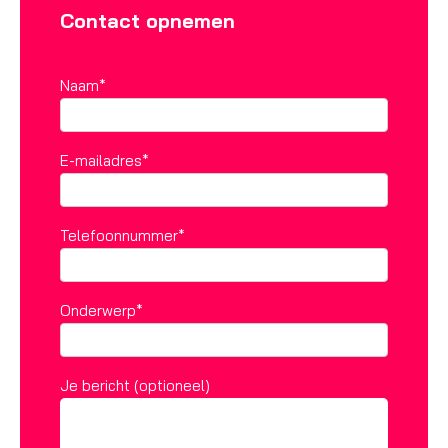
Contact opnemen
Naam*
E-mailadres*
Telefoonnummer*
Onderwerp*
Je bericht (optioneel)