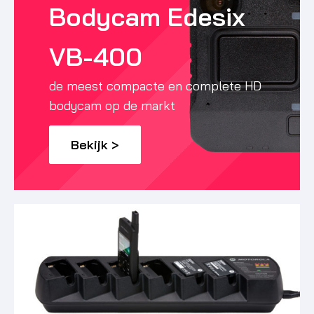
Bodycam Edesix
VB-400
de meest compacte en complete HD
bodycam op de markt
Bekijk >