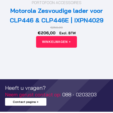
PORTOFOON ACCESSOIRES
Motorola Zesvoudige lader voor
CLP446 & CLP446E | IXPN4029
€
250,00
Oorspronkelijke
Huidige
€
206,00
Excl. BTW
prijs
prijs
WINKELWAGEN +
was:
is:
€250,00.
€206,00.
Heeft u vragen?
Neem gerust contact op:
088 - 0203203
Contact pagina >