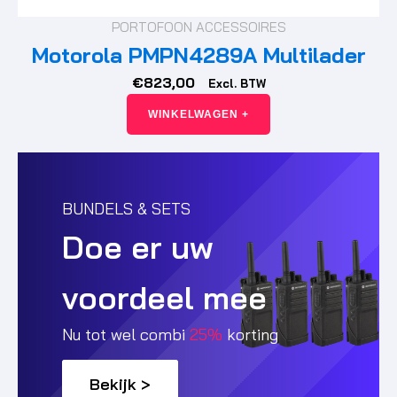
PORTOFOON ACCESSOIRES
Motorola PMPN4289A Multilader
€
823,00
Excl. BTW
WINKELWAGEN +
BUNDELS & SETS
Doe er uw
voordeel mee
Nu tot wel combi
25%
korting
Bekijk >