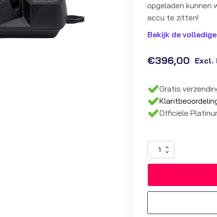
opgeladen kunnen w
accu te zitten!
Bekijk de volledige
€
396,00
Excl.
Gratis verzendi
Klantbeoordelin
Officiële Platin
Zesvoudige
Lader
Motorola
SL4000(E)
|
PMLN6688A
aantal