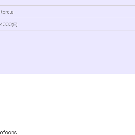
torola
4000(E)
tofoons