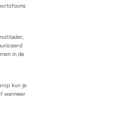
portofoons
ultilader,
municeerd
men in de
erop kun je
of wanneer