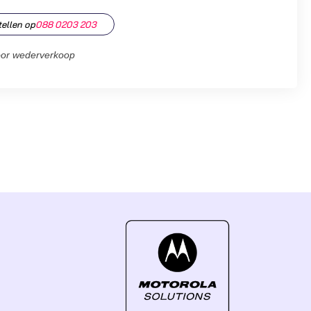
tellen op
088 0203 203
oor wederverkoop