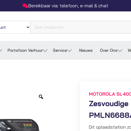
Bereikbaar via: telefoon, e-mail & chat
Portofoon Verhuur
Service
Nieuws
Over Ons
W
MOTOROLA SL400
Zoom
Zesvoudige 
PMLN6688
Dit oplaadstation z