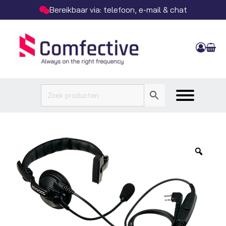
Bereikbaar via: telefoon, e-mail & chat
Zoo