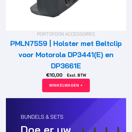
PORTOFOON ACCESSOIRES
PMLN7559 | Holster met Beltclip
voor Motorola DP3441(E) en
DP3661E
€
10,00
Excl. BTW
WINKELWAGEN +
BUNDELS & SETS
Doe er uw