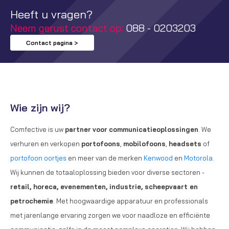
Heeft u vragen?
Neem gerust contact op:
088 - 0203203
Contact pagina >
Wie zijn wij?
Comfective is uw
partner
voor
communicatieoplossingen
. We
verhuren en verkopen
portofoons
,
mobilofoons
,
headsets
of
portofoon oortjes
en meer van de merken
Kenwood
en
Motorola
.
Wij kunnen de totaaloplossing bieden voor diverse sectoren -
retail, horeca, evenementen, industrie, scheepvaart en
petrochemie
. Met hoogwaardige apparatuur en professionals
met jarenlange ervaring zorgen we voor naadloze en efficiënte