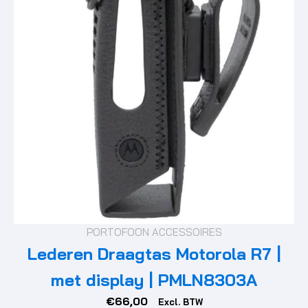
PORTOFOON ACCESSOIRES
Lederen Draagtas Motorola R7 |
met display | PMLN8303A
€
66,00
Excl. BTW