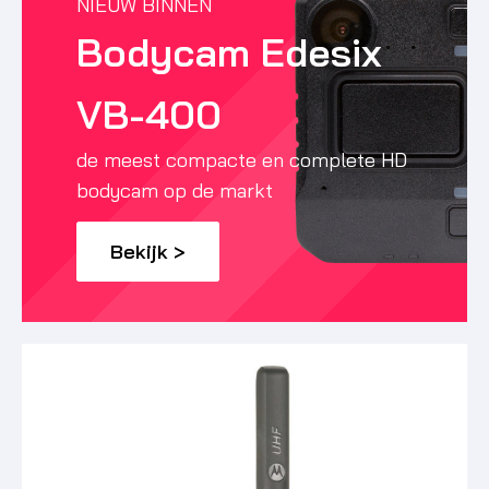
NIEUW BINNEN
Bodycam Edesix
VB-400
de meest compacte en complete HD
bodycam op de markt
Bekijk >