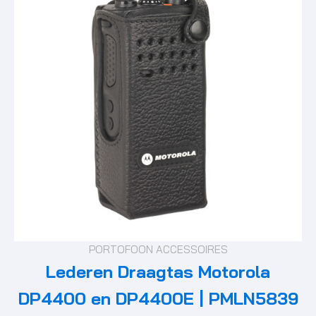
PORTOFOON ACCESSOIRES
Lederen Draagtas Motorola
DP4400 en DP4400E | PMLN5839