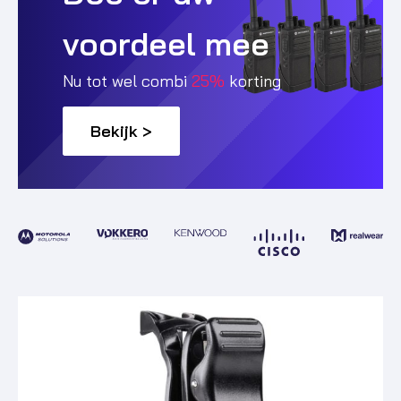
voordeel mee
Nu tot wel combi
25%
korting
Bekijk >