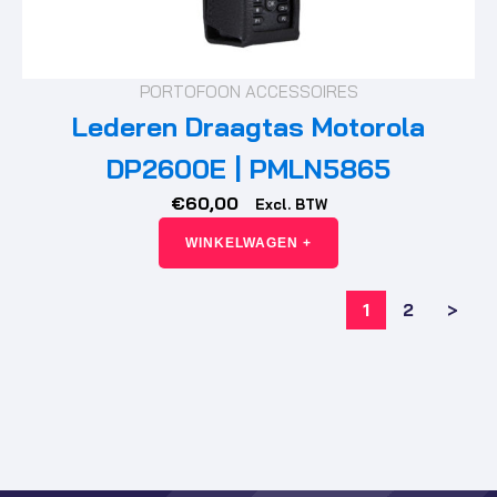
PORTOFOON ACCESSOIRES
Lederen Draagtas Motorola
DP2600E | PMLN5865
€
60,00
Excl. BTW
WINKELWAGEN +
1
2
>