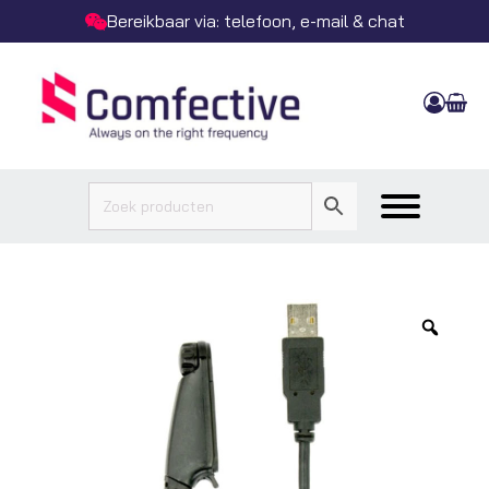
Bereikbaar via: telefoon, e-mail & chat
Zoo