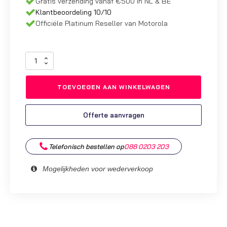
Gratis verzending vanaf €500 in NL & BE
Klantbeoordeling 10/10
Officiële Platinum Reseller van Motorola
Originele
Li-
ion
TOEVOEGEN AAN WINKELWAGEN
Accu
|
Kenwood
Offerte aanvragen
PKT-
23e
|
Telefonisch bestellen op
088 0203 203
KNB-
71L
aantal
Mogelijkheden voor wederverkoop