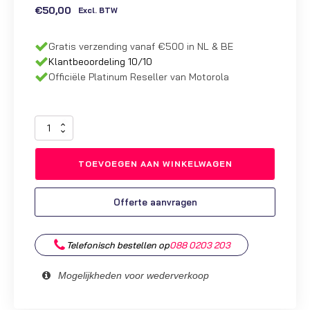
€
50,00
Excl. BTW
Gratis verzending vanaf €500 in NL & BE
Klantbeoordeling 10/10
Officiële Platinum Reseller van Motorola
Nimh
Accu
Motorola
TOEVOEGEN AAN WINKELWAGEN
DP2400
&
DP2600
Offerte aanvragen
|
PMNN4412
aantal
Telefonisch bestellen op
088 0203 203
Mogelijkheden voor wederverkoop