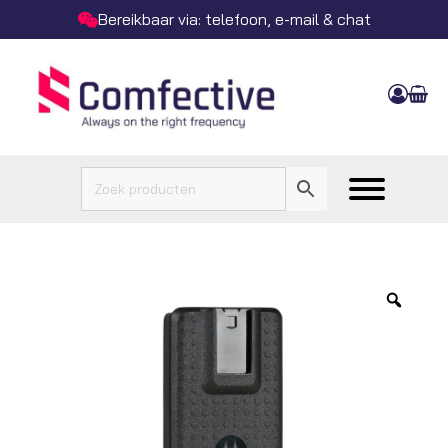
Bereikbaar via: telefoon, e-mail & chat
Zoo