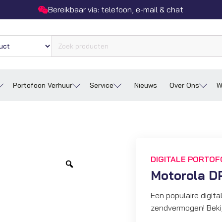
Bereikbaar via: telefoon, e-mail & chat
Portofoon Verhuur
Service
Nieuws
Over Ons
W
DIGITALE PORTO
Zoom
Motorola DP
Een populaire digit
zendvermogen! Beki