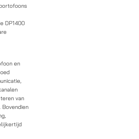
 portofoons
de DP1400
are
ofoon en
goed
unicatie,
kanalen
cteren van
. Bovendien
ng,
ijkertijd