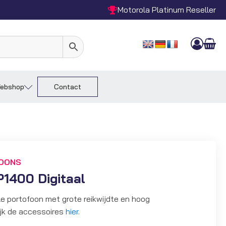
Motorola Platinum Reseller
ebshop
Contact
FOONS
1400 Digitaal
ale portofoon met grote reikwijdte en hoog
jk de accessoires
hier
.