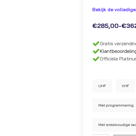
Bekijk de volledige
€
285,00
-
€
36
Prijsklasse:
€285,00
Gratis verzendi
tot
Klantbeoordelin
€362,00
Officiële Platin
UHF
VHF
Met programmering
Met enkelvoudige la