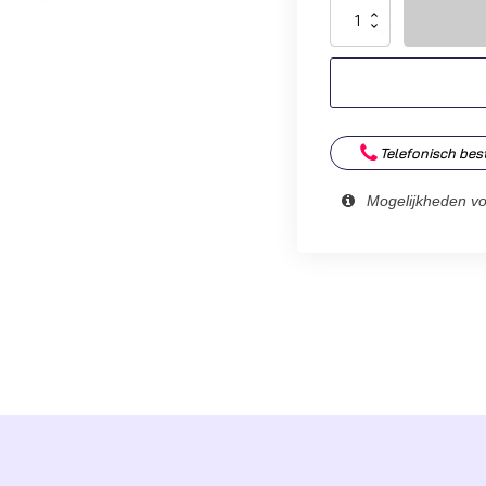
Motorola
DP1400
Digitaal
aantal
Telefonisch bes
Mogelijkheden v