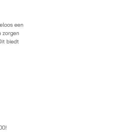
teloos een
h zorgen
it biedt
00!