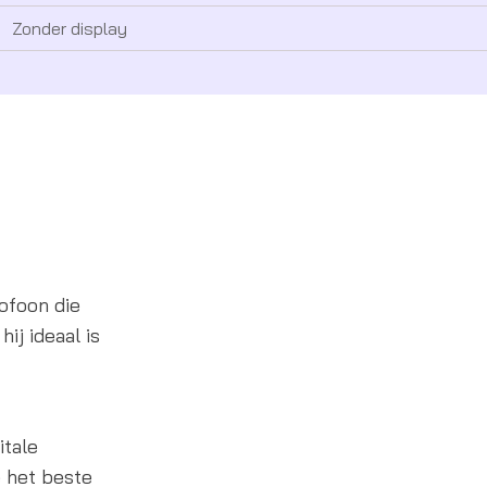
Zonder display
ofoon die
ij ideaal is
itale
e het beste