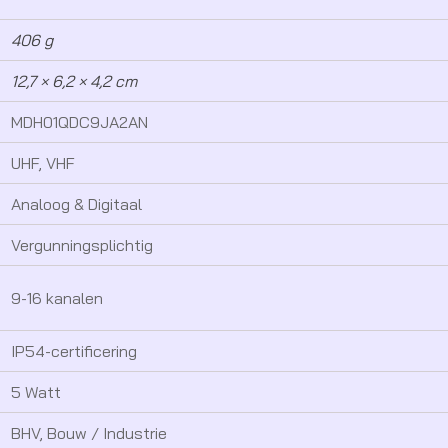
406 g
12,7 × 6,2 × 4,2 cm
MDH01QDC9JA2AN
UHF, VHF
Analoog & Digitaal
Vergunningsplichtig
9-16 kanalen
IP54-certificering
5 Watt
BHV, Bouw / Industrie