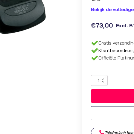
Bekijk de volledige
€
73,00
Excl. 
Gratis verzendi
Klantbeoordelin
Officiële Platin
Kenwood
NX
Enkelvoudige
Lader
|
KSC-
32SE
aantal
Telefonisch bes