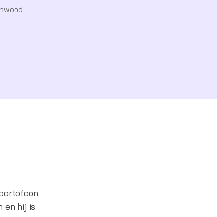
nwood
 portofoon
 en hij is