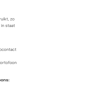
uikt, zo
 in staat
opcontact
portofoon
oons: