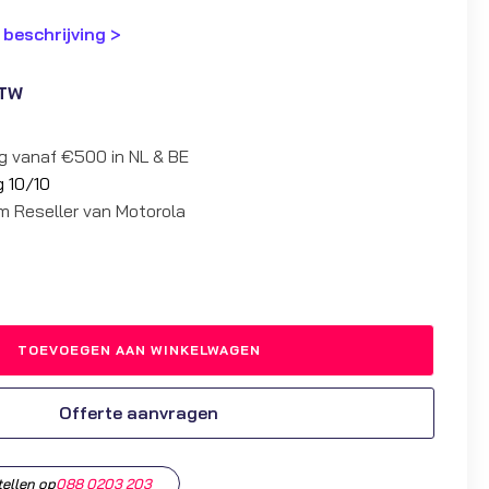
 beschrijving >
BTW
ng vanaf €500 in NL & BE
g 10/10
um Reseller van Motorola
TOEVOEGEN AAN WINKELWAGEN
Offerte aanvragen
tellen op
088 0203 203