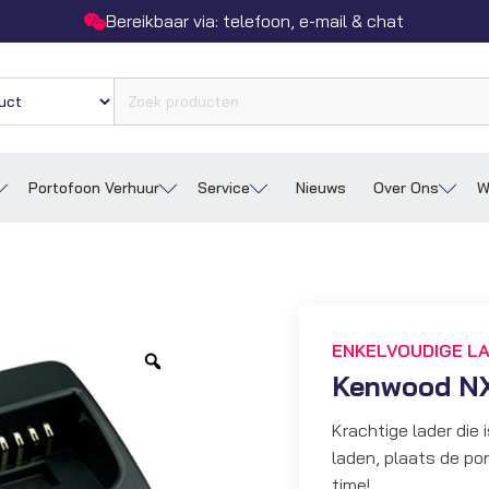
Bereikbaar via: telefoon, e-mail & chat
Portofoon Verhuur
Service
Nieuws
Over Ons
W
ENKELVOUDIGE L
Zoom
Kenwood NX
Krachtige lader die
laden, plaats de por
time!