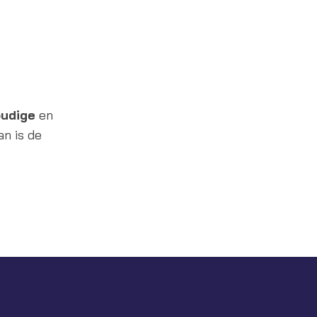
udige
en
n is de