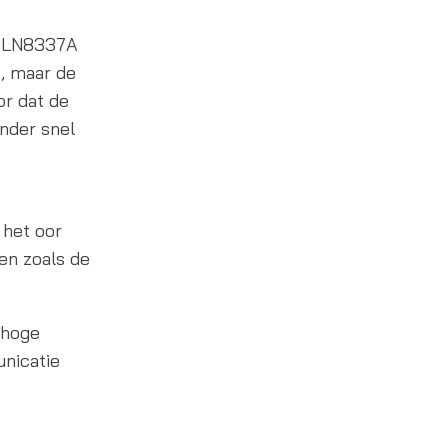
PMLN8337A
k, maar de
or dat de
inder snel
 het oor
ren zoals de
 hoge
unicatie