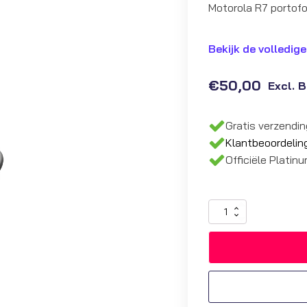
Motorola R7 portofo
Bekijk de volledige
€
50,00
Excl. 
Gratis verzendi
Klantbeoordelin
Officiële Platin
Headset
Motorola
R7
voor
over
het
oor
|