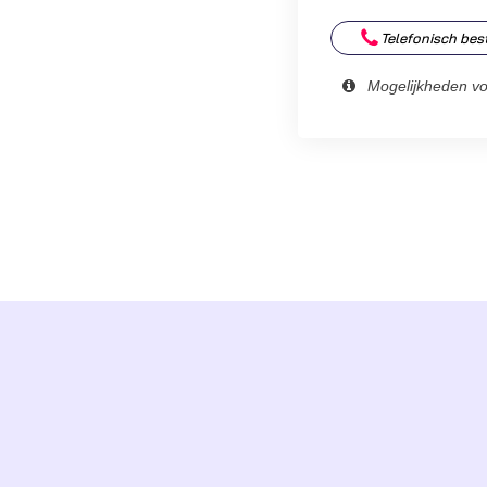
PMLN8337A
aantal
Telefonisch bes
Mogelijkheden v