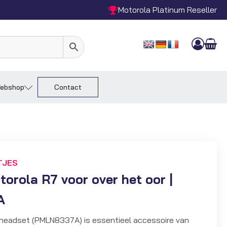
Motorola Platinum Reseller
ebshop
Contact
TJES
orola R7 voor over het oor |
A
headset (PMLN8337A) is essentieel accessoire van