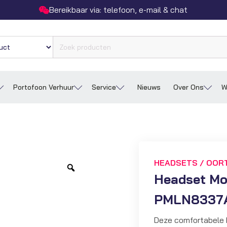
Bereikbaar via: telefoon, e-mail & chat
Portofoon Verhuur
Service
Nieuws
Over Ons
W
HEADSETS / OOR
Zoom
Headset Mot
PMLN8337
Deze comfortabele 