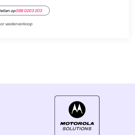
tellen op
088 0203 203
oor wederverkoop