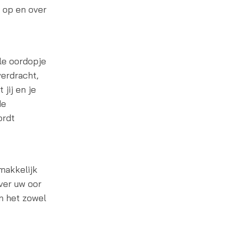
 op en over
le oordopje
erdracht,
 jij en je
de
ordt
makkelijk
ver uw oor
an het zowel