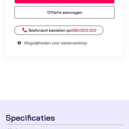
en
DP3661E
Offerte aanvragen
|
PMLN5188B
aantal
Telefonisch bestellen op
088 0203 203
Mogelijkheden voor wederverkoop
Specificaties