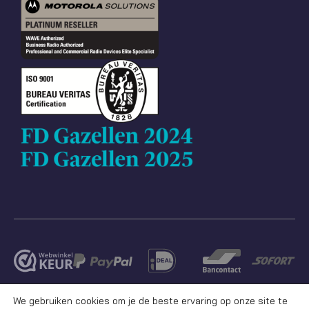
We gebruiken cookies om je de beste ervaring op onze site te