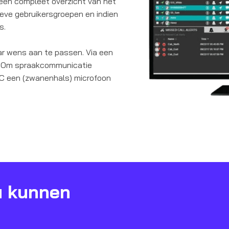
g een compleet overzicht van het
ieve gebruikersgroepen en indien
s.
ar wens aan te passen. Via een
d. Om spraakcommunicatie
PC een (zwanenhals) microfoon
u kunnen